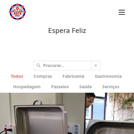
Espera Feliz
Todos
Compras
Fabricante
Gastronomia
Hospedagem
Passeios
Saúde
Serviços
Hospedagem
Espera Feliz
Minas Gerais
Preferido