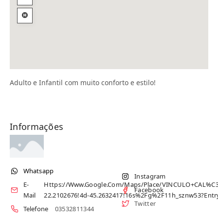
Adulto e Infantil com muito conforto e estilo!
Informações
Whatsapp
Instagram
E-
Https://www.google.com/maps/place/VINCULO+CAL%C3
Facebook
Mail
22.2102676!4d-45.2632417!16s%2Fg%2F11h_sznw53
Twitter
Telefone
03532811344