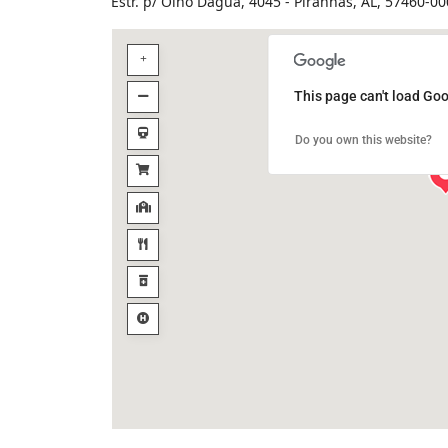
Estr. p/ Olho Dágua, 4045 - Piranhas, AL, 57460-00
This page can't load Goo
Do you own this website?