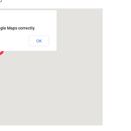
0
gle Maps correctly.
OK