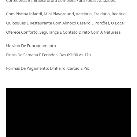
Corredeiras E Infraestrutura Completa Para Todas As Idades.
Com Piscina Infantil, Mini Playground, Vestiário, Fraldário, Redário,
Quiosques E Restaurante Com Almoço Caseiro E Porções, O Local
Oferece Conforto, Segurança E Contato Direto Com A Natureza.
Horário De Funcionamento
Finais De Semana E Feriados: Das 09h30 Às 17h
Formas De Pagamento: Dinheiro, Cartão E Pix