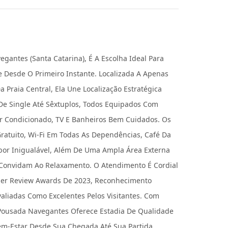
gantes (Santa Catarina), É A Escolha Ideal Para
e Desde O Primeiro Instante. Localizada A Apenas
 Praia Central, Ela Une Localização Estratégica
e Single Até Sêxtuplos, Todos Equipados Com
Ar Condicionado, TV E Banheiros Bem Cuidados. Os
tuito, Wi-Fi Em Todas As Dependências, Café Da
or Inigualável, Além De Uma Ampla Área Externa
Convidam Ao Relaxamento. O Atendimento É Cordial
eller Review Awards De 2023, Reconhecimento
liadas Como Excelentes Pelos Visitantes. Com
Pousada Navegantes Oferece Estadia De Qualidade
em-Estar Desde Sua Chegada Até Sua Partida.