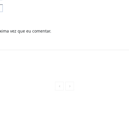
xima vez que eu comentar.
ados |
A
urora Tech Solutions