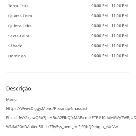
Terça-Feira
06:00 PM - 11:00 PM
Quarta-Feira
06:00 PM - 11:00 PM
Quinta-Feira
06:00 PM - 11:00 PM
Sexta-Feira
06:00 PM - 11:00 PM
Sábado
06:00 PM - 11:00 PM
Domingo
06:00 PM - 11:00 PM
Descrição
Menu
Https://www.diggy.menu/pizzariap4massas?
Fbclid=IwY2xjawQ5b7JleHRuA2FlbQIxMABicmlkETF1U0doMGVyTWR
WNfafP0nDAu0eo5ffLkcZBy5ss_aem_rv-Fj9IJbQ9ebgln_eXeVw