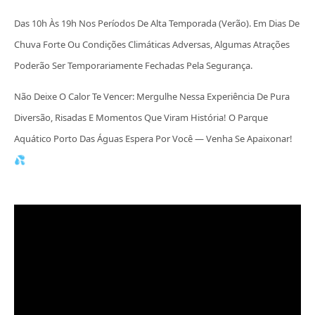
Das 10h Às 19h Nos Períodos De Alta Temporada (Verão). Em Dias De
Chuva Forte Ou Condições Climáticas Adversas, Algumas Atrações
Poderão Ser Temporariamente Fechadas Pela Segurança.
Não Deixe O Calor Te Vencer: Mergulhe Nessa Experiência De Pura
Diversão, Risadas E Momentos Que Viram História! O Parque
Aquático Porto Das Águas Espera Por Você — Venha Se Apaixonar!
💦