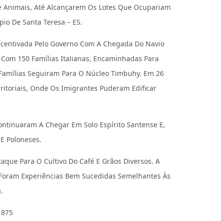
e Animais, Até Alcançarem Os Lotes Que Ocupariam
pio De Santa Teresa – ES.
 Incentivada Pelo Governo Com A Chegada Do Navio
 Com 150 Famílias Italianas, Encaminhadas Para
 Famílias Seguiram Para O Núcleo Timbuhy. Em 26
ritoriais, Onde Os Imigrantes Puderam Edificar
Continuaram A Chegar Em Solo Espírito Santense E,
E Poloneses.
aque Para O Cultivo Do Café E Grãos Diversos. A
s Foram Experiências Bem Sucedidas Semelhantes Às
.
1875