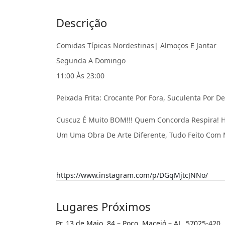
Descrição
Comidas Típicas Nordestinas| Almoços E Jantar
Segunda A Domingo
11:00 Às 23:00
Peixada Frita: Crocante Por Fora, Suculenta Por 
Cuscuz É Muito BOM!!! Quem Concorda Respira! 
Um Uma Obra De Arte Diferente, Tudo Feito Com Mu
https://www.instagram.com/p/DGqMjtcJNNo/
Lugares Próximos
Pr. 13 de Maio, 84 – Poço, Maceió – AL, 57025-420