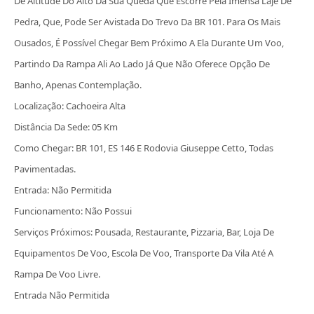
De Altitude Do Alto Da Sua Queda Que Escorre Pela Imensa Laje De
Pedra, Que, Pode Ser Avistada Do Trevo Da BR 101. Para Os Mais
Ousados, É Possível Chegar Bem Próximo A Ela Durante Um Voo,
Partindo Da Rampa Ali Ao Lado Já Que Não Oferece Opção De
Banho, Apenas Contemplação.
Localização: Cachoeira Alta
Distância Da Sede: 05 Km
Como Chegar: BR 101, ES 146 E Rodovia Giuseppe Cetto, Todas
Pavimentadas.
Entrada: Não Permitida
Funcionamento: Não Possui
Serviços Próximos: Pousada, Restaurante, Pizzaria, Bar, Loja De
Equipamentos De Voo, Escola De Voo, Transporte Da Vila Até A
Rampa De Voo Livre.
Entrada Não Permitida