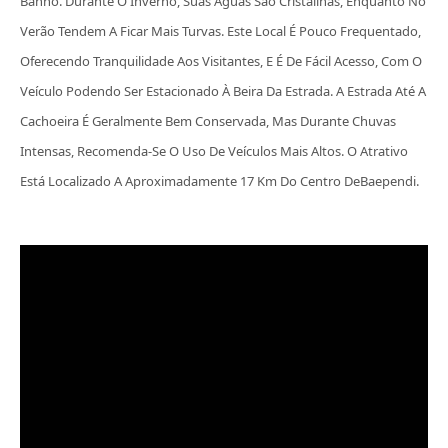
Banho. Durante O Inverno, Suas Águas São Cristalinas, Enquanto No
Verão Tendem A Ficar Mais Turvas. Este Local É Pouco Frequentado,
Oferecendo Tranquilidade Aos Visitantes, E É De Fácil Acesso, Com O
Veículo Podendo Ser Estacionado À Beira Da Estrada. A Estrada Até A
Cachoeira É Geralmente Bem Conservada, Mas Durante Chuvas
Intensas, Recomenda-Se O Uso De Veículos Mais Altos. O Atrativo
Está Localizado A Aproximadamente 17 Km Do Centro DeBaependi.