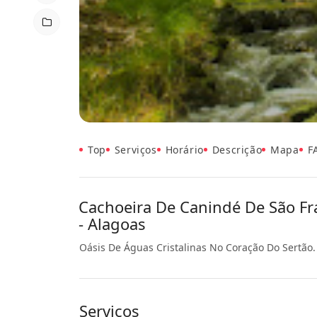
Top
Serviços
Horário
Descrição
Mapa
F
Cachoeira De Canindé De São Fra
- Alagoas
Oásis De Águas Cristalinas No Coração Do Sertão.
Serviços