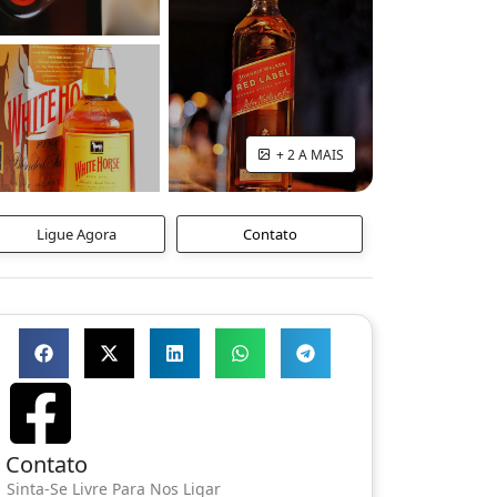
+ 2 A MAIS
Ligue Agora
Contato
Contato
Sinta-Se Livre Para Nos Ligar