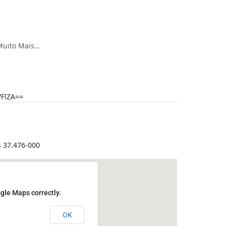
 Muito Mais…
FlZA==
s 37.476-000
gle Maps correctly.
OK