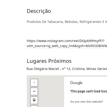
Descrição
Produtos De Tabacaria, Bebidas, Refrigerantes E
https://www.instagram.com/reel/DGpA99HsyFF/?
utm_source=ig_web_copy_link&igsh=MzRlODBiNW
Lugares Próximos
Rua Olegário Maciel , n° 13, Cristina, Minas Gerai
This page can't load Goo
Do you own this website?